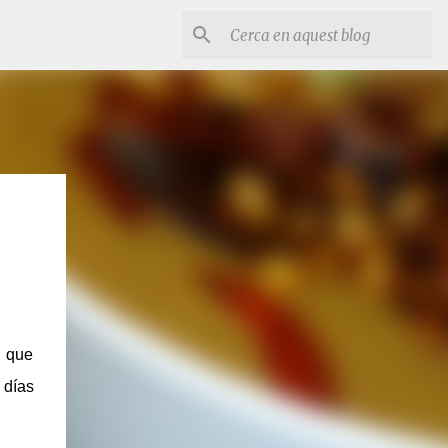
r que
 días