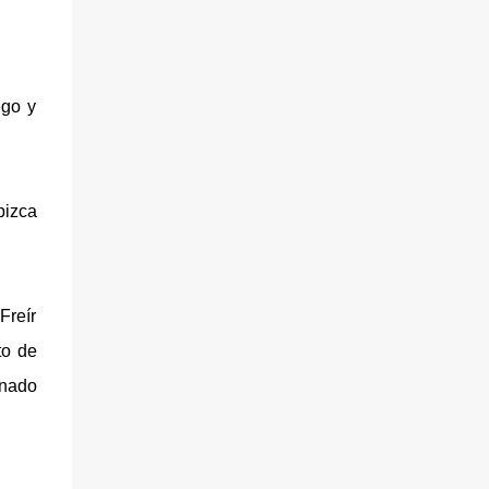
Peleu el codony i tallar-ho en daus, bullir
amb el sucre, el suc de mitja llimona, l'aigua
de roses i la canyella en pols durant uns deu
minuts. Ha de quedar cuit però una mica
ego y
ferm. Tallar la remolatxa en daus i barrejar-
la amb el codony prèviament escorregut.
Amanir amb un rajolí de melasses de
magrana, la resta de suc de llimona i decorar
pizca
amb fulles menta fresca. Servir.
Freír
to de
inado