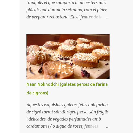
tranquils el que comporta a menesters més
plàcids que durant la setmana, com el plaer
de preparar rebosteria. En el fruiter de la
taula hi havia una quantitat important de
plàtans arribant als seus dies finals i encara
que a casa ens agradin bastant, no crec que
poguéssim haver-los menjat tots. Així, em
vaig disposar a preparar un pa de pessic de
plàtans. Sempre és benvingut tenir alguna
cosa dolça per apaivagar un antull, o
acompanyant un cafè per esmorzar o
berenar. La meva parella em va dir que
Naan Nokhodchi (galetes perses de farina
trobava a faltar els melindros que
de cigrons)
preparava la seva mare ja que tenien la
particularitat que els plàtans estaven tallats
Aquestes exquisides galetes fetes anb farina
en trossets, i no aixafats i fets puré. Aquesta
de cigró torrat són d'origen persa, són fràgils
tècnica té la particularitat que el pastís
i delicades, de vegades perfumades amb
queda més sucós i fa més difícil que es
cardamom i / o aigua de roses, fent-les
ressequi durant l'enfornat. Indubtablement