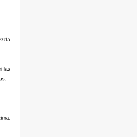
ezcla
illas
as.
cima.