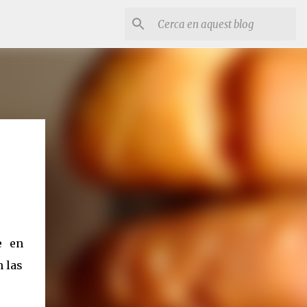
e en
n las