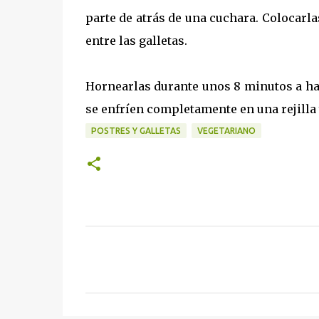
parte de atrás de una cuchara. Colocarl
entre las galletas.
Hornearlas durante unos 8 minutos a has
se enfríen completamente en una rejilla
POSTRES Y GALLETAS
VEGETARIANO
C
o
m
e