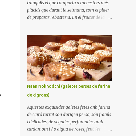
tranquils el que comporta a menesters més
plàcids que durant la setmana, com el plaer
de preparar rebosteria. En el fruiter de la
taula hi havia una quantitat important de
plàtans arribant als seus dies finals i encara
que a casa ens agradin bastant, no crec que
poguéssim haver-los menjat tots. Així, em
vaig disposar a preparar un pa de pessic de
plàtans. Sempre és benvingut tenir alguna
cosa dolça per apaivagar un antull, o
acompanyant un cafè per esmorzar o
berenar. La meva parella em va dir que
Naan Nokhodchi (galetes perses de farina
trobava a faltar els melindros que
)
de cigrons)
preparava la seva mare ja que tenien la
particularitat que els plàtans estaven tallats
Aquestes exquisides galetes fetes anb farina
en trossets, i no aixafats i fets puré. Aquesta
de cigró torrat són d'origen persa, són fràgils
tècnica té la particularitat que el pastís
i delicades, de vegades perfumades amb
queda més sucós i fa més difícil que es
cardamom i / o aigua de roses, fent-les
ressequi durant l'enfornat. Indubtablement