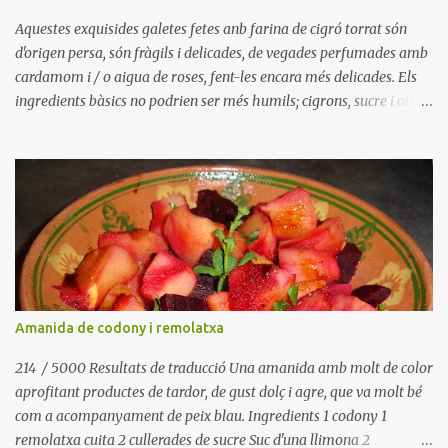
espècies a l'gust, o llevar-les, utilitzar llimona ratllada, vainilla,
taronja i canyella i un llarg etcètera Ingredien...
Aquestes exquisides galetes fetes anb farina de cigró torrat són
d'origen persa, són fràgils i delicades, de vegades perfumades amb
cardamom i / o aigua de roses, fent-les encara més delicades. Els
ingredients bàsics no podrien ser més humils; cigrons, sucre i oli,
però un cop barrejats en la proporció adequada es converteixen en
tota una exquisidesa. El cardamom i aigua de roses ens porten a
mig orient, però imagino que altres sabors o espècies podrien anar
igual de bé; pela de taronja ratllada i / o aigua de flor de taronger,
vainilla, llimona, potser llavors d'anís, etc., IIngredients 125 g de
sucre glas 150 g d'oli suau (gira-sol, cacauet, etc.) 1 cullerada
d'aigua de roses Llavors de 4 beines de cardamom verd, en pols.
250 g de farina de cigrons torrats llavors de sèsam Preparació
Barrejar el sucre i l'oli, barrejar molt bé fins que estigui molt suau.
Amanida de codony i remolatxa
Una batedora de mà pot ajudar-nos a accelerar el procés. Afegir
l'aigua de roses, cardamom i la far...
214 / 5000 Resultats de traducció Una amanida amb molt de color
aprofitant productes de tardor, de gust dolç i agre, que va molt bé
com a acompanyament de peix blau. Ingredients 1 codony 1
remolatxa cuita 2 cullerades de sucre Suc d'una llimona 2