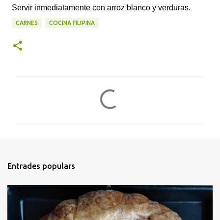
Servir inmediatamente con arroz blanco y verduras.
CARNES
COCINA FILIPINA
C
o
m
e
n
t
Entrades populars
a
r
i
s