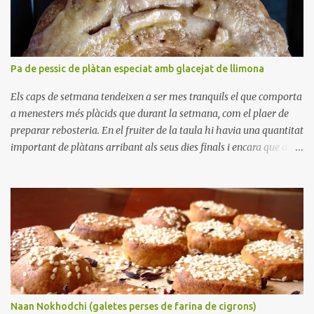
Pa de pessic de plàtan especiat amb glacejat de llimona
Els caps de setmana tendeixen a ser mes tranquils el que comporta
a menesters més plàcids que durant la setmana, com el plaer de
preparar rebosteria. En el fruiter de la taula hi havia una quantitat
important de plàtans arribant als seus dies finals i encara que a
casa ens agradin bastant, no crec que poguéssim haver-los menjat
tots. Així, em vaig disposar a preparar un pa de pessic de plàtans.
Sempre és benvingut tenir alguna cosa dolça per apaivagar un
antull, o acompanyant un cafè per esmorzar o berenar. La meva
parella em va dir que trobava a faltar els melindros que preparava
la seva mare ja que tenien la particularitat que els plàtans estaven
tallats en trossets, i no aixafats i fets puré. Aquesta tècnica té la
particularitat que el pastís queda més sucós i fa més difícil que es
ressequi durant l'enfornat. Indubtablement es poden variar les
Naan Nokhodchi (galetes perses de farina de cigrons)