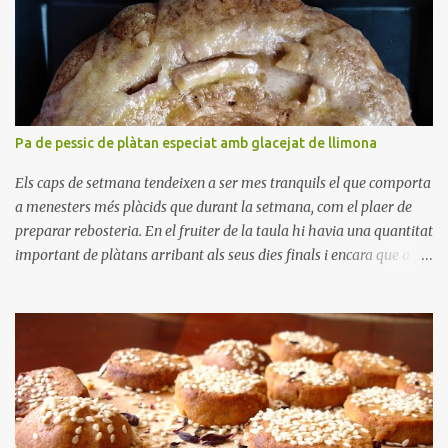
i
s
Pa de pessic de plàtan especiat amb glacejat de llimona
Els caps de setmana tendeixen a ser mes tranquils el que comporta
a menesters més plàcids que durant la setmana, com el plaer de
preparar rebosteria. En el fruiter de la taula hi havia una quantitat
important de plàtans arribant als seus dies finals i encara que a
casa ens agradin bastant, no crec que poguéssim haver-los menjat
tots. Així, em vaig disposar a preparar un pa de pessic de plàtans.
Sempre és benvingut tenir alguna cosa dolça per apaivagar un
antull, o acompanyant un cafè per esmorzar o berenar. La meva
parella em va dir que trobava a faltar els melindros que preparava
la seva mare ja que tenien la particularitat que els plàtans estaven
tallats en trossets, i no aixafats i fets puré. Aquesta tècnica té la
particularitat que el pastís queda més sucós i fa més difícil que es