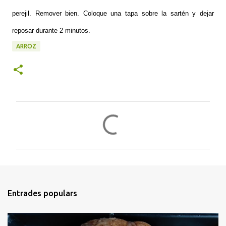
perejil. Remover bien. Coloque una tapa sobre la sartén y dejar
reposar durante 2 minutos.
ARROZ
C
o
m
e
n
t
Entrades populars
a
r