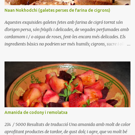
ressequi durant l'enfornat. Indubtablement es poden variar les
Naan Nokhodchi (galetes perses de farina de cigrons)
espècies a l'gust, o llevar-les, utilitzar llimona ratllada, vainilla,
taronja i canyella i un llarg etcètera Ingredien...
Aquestes exquisides galetes fetes anb farina de cigró torrat són
d'origen persa, són fràgils i delicades, de vegades perfumades amb
cardamom i / o aigua de roses, fent-les encara més delicades. Els
ingredients bàsics no podrien ser més humils; cigrons, sucre i oli,
però un cop barrejats en la proporció adequada es converteixen en
tota una exquisidesa. El cardamom i aigua de roses ens porten a
mig orient, però imagino que altres sabors o espècies podrien anar
igual de bé; pela de taronja ratllada i / o aigua de flor de taronger,
vainilla, llimona, potser llavors d'anís, etc., IIngredients 125 g de
sucre glas 150 g d'oli suau (gira-sol, cacauet, etc.) 1 cullerada
d'aigua de roses Llavors de 4 beines de cardamom verd, en pols.
250 g de farina de cigrons torrats llavors de sèsam Preparació
Barrejar el sucre i l'oli, barrejar molt bé fins que estigui molt suau.
Amanida de codony i remolatxa
Una batedora de mà pot ajudar-nos a accelerar el procés. Afegir
l'aigua de roses, cardamom i la far...
214 / 5000 Resultats de traducció Una amanida amb molt de color
aprofitant productes de tardor, de gust dolç i agre, que va molt bé