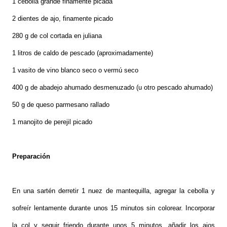
1 cebolla grande finamente picada
2 dientes de ajo, finamente picado
280 g de col cortada en juliana
1 litros de caldo de pescado (aproximadamente)
1 vasito de vino blanco seco o vermú seco
400 g de abadejo ahumado desmenuzado (u otro pescado ahumado)
50 g de queso parmesano rallado
1 manojito de perejil picado
Preparación
En una sartén derretir 1 nuez de mantequilla, agregar la cebolla y
sofreír lentamente durante unos 15 minutos sin colorear. Incorporar
la col y seguir friendo durante unos 5 minutos, añadir los ajos