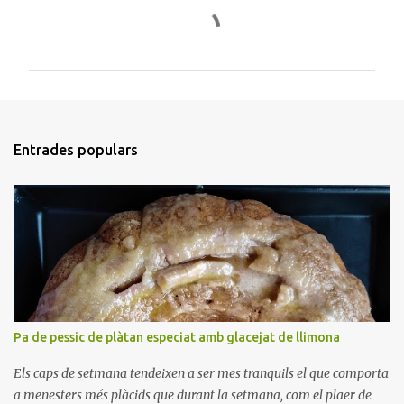
C
o
m
e
n
t
Entrades populars
a
r
i
s
Pa de pessic de plàtan especiat amb glacejat de llimona
Els caps de setmana tendeixen a ser mes tranquils el que comporta
a menesters més plàcids que durant la setmana, com el plaer de