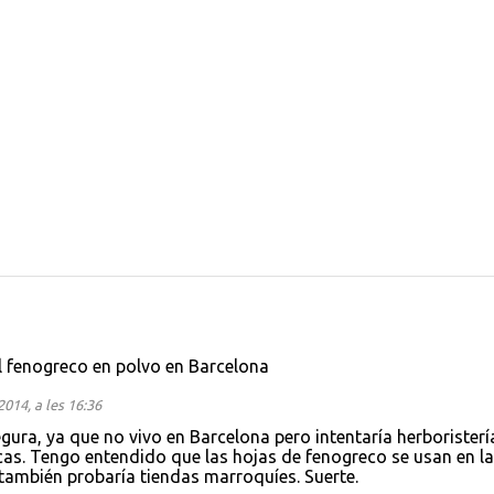
 fenogreco en polvo en Barcelona
2014, a les 16:36
gura, ya que no vivo en Barcelona pero intentaría herboristerí
cas. Tengo entendido que las hojas de fenogreco se usan en la
también probaría tiendas marroquíes. Suerte.