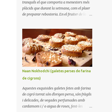
tranquils el que comporta a menesters més
plàcids que durant la setmana, com el plaer
de preparar rebosteria. En el fruiter de la
taula hi havia una quantitat important de
plàtans arribant als seus dies finals i encara
que a casa ens agradin bastant, no crec que
poguéssim haver-los menjat tots. Així, em
vaig disposar a preparar un pa de pessic de
plàtans. Sempre és benvingut tenir alguna
cosa dolça per apaivagar un antull, o
acompanyant un cafè per esmorzar o
berenar. La meva parella em va dir que
Naan Nokhodchi (galetes perses de farina
trobava a faltar els melindros que
de cigrons)
preparava la seva mare ja que tenien la
particularitat que els plàtans estaven tallats
Aquestes exquisides galetes fetes anb farina
en trossets, i no aixafats i fets puré. Aquesta
de cigró torrat són d'origen persa, són fràgils
tècnica té la particularitat que el pastís
i delicades, de vegades perfumades amb
queda més sucós i fa més difícil que es
cardamom i / o aigua de roses, fent-les
ressequi durant l'enfornat. Indubtablement