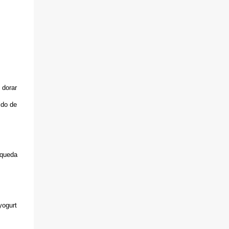
Peleu el codony i tallar-ho en daus, bullir
amb el sucre, el suc de mitja llimona, l'aigua
de roses i la canyella en pols durant uns deu
minuts. Ha de quedar cuit però una mica
ferm. Tallar la remolatxa en daus i barrejar-
la amb el codony prèviament escorregut.
Amanir amb un rajolí de melasses de
 dorar
magrana, la resta de suc de llimona i decorar
amb fulles menta fresca. Servir.
ldo de
 queda
yogurt