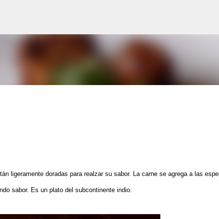
Salta al contingut principal
án ligeramente doradas para realzar su sabor. La carne se agrega a las espe
undo sabor. Es
un
plato
del subcontinente indio
.