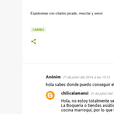
Espolvorear con cilantro picado, mezclar y servir.
CARNES
Anònim
21 de juliol del 2014, a les 15:15
C
hola sabes donde puedo conseguir el
o
chilicalamansi
21 de juliol del 
m
Hola, no estoy totalmente se
e
La Boquería o tiendas asiáti
n
cocina marroquí, por lo que 